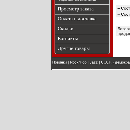
– Сост
Просмотр заказа
– Сост
Оплата и доставка
Скидки
Лазер
прода
Контакты
Другие товары
Новинки
|
Rock/Pop
|
Jazz
|
СССР, «демокра