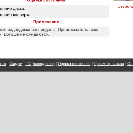
Оценка состояния
Сторон
ояние диска:
ояние конверта:
Примечание
ные видеодиски распроданы. Проигрыватель тоже
н. Больше не ожидаются.
ты»
|
Скидки
|
LD (лазердиски)
|
Оценка состояния
|
Просмотр заказа
|
Оп