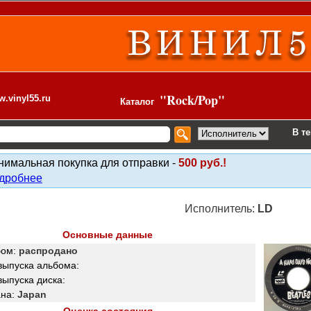
"Rock/Pop"
.vinyl55.ru
Каталог
В т
нимальная покупка для отправки -
500 руб.!
дробнее
Исполнитель:
LD
Основные данные
бом:
распродано
выпуска альбома:
выпуска диска:
ана:
Japan