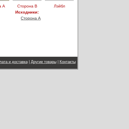
а А
Сторона B
Лэйбл
Исходники:
Сторона A
лата и доставка
|
Другие товары
|
Контакты
Copyright © 2015