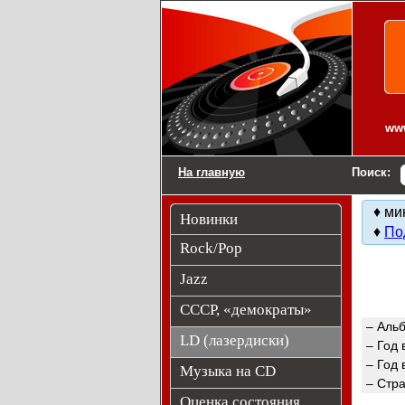
LD (лазердиски).
www
На главную
Поиск:
♦ ми
Новинки
♦
По
Rock/Pop
Jazz
СССР, «демократы»
– Аль
LD (лазердиски)
– Год 
– Год 
Музыка на CD
– Стр
Оценка состояния