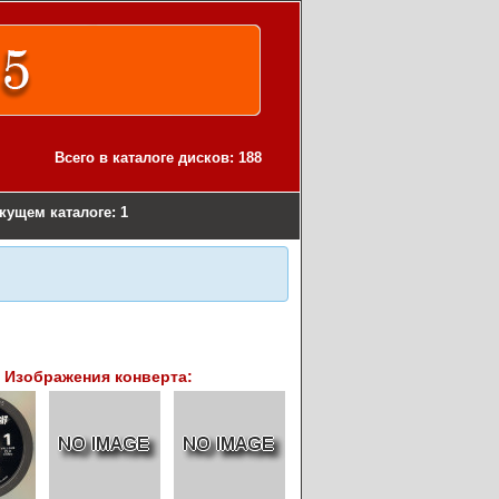
Всего в каталоге дисков: 188
екущем каталоге: 1
Изображения конверта: