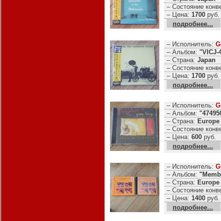
– Состояние конв
– Цена:
1700
руб.
подробнее...
– Исполнитель:
G
– Альбом:
"VICJ-
– Страна:
Japan
– Состояние конв
– Цена:
1700
руб.
подробнее...
– Исполнитель:
G
– Альбом:
"47495
– Страна:
Europe
– Состояние конв
– Цена:
600
руб.
подробнее...
– Исполнитель:
G
– Альбом:
"Membr
– Страна:
Europe
– Состояние конв
– Цена:
1400
руб.
подробнее...