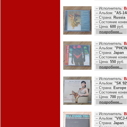
– Исполнитель:
B
– Альбом:
"AS-148
– Страна:
Russia
– Состояние конв
– Цена:
600
руб.
подробнее...
– Исполнитель:
B
– Альбом:
"PHCW-
– Страна:
Japan
– Состояние конв
– Цена:
550
руб.
подробнее...
– Исполнитель:
B
– Альбом:
"SK 92
– Страна:
Europe
– Состояние конв
– Цена:
700
руб.
подробнее...
– Исполнитель:
B
– Альбом:
"VICJ-
– Страна:
Japan