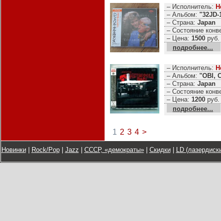
– Исполнитель:
H
– Альбом:
"32JD-
– Страна:
Japan
– Состояние конв
– Цена:
1500
руб.
подробнее...
– Исполнитель:
H
– Альбом:
"OBI, 
– Страна:
Japan
– Состояние конв
– Цена:
1200
руб.
подробнее...
1
2
3
4
>
Новинки
|
Rock/Pop
|
Jazz
|
СССР, «демократы»
|
Скидки
|
LD (лазердиски