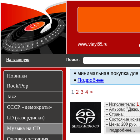
Компакт-диски CD Audio
www.vinyl55.ru
На главную
Поиск:
♦ минимальная покупка для 
Новинки
♦
Подробнее
Rock/Pop
1
2
3
4
>
Jazz
– Исполнитель:
1
СССР, «демократы»
– Альбом:
"Джаз,
– Страна:
LD (лазердиски)
– Состояние конв
– Цена:
200
руб.
Музыка на CD
подробнее...
Оценка состояния