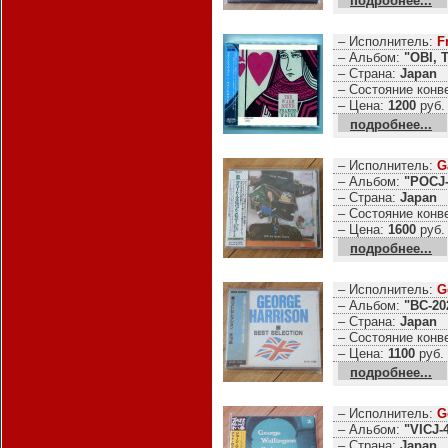
подробнее...
– Исполнитель:
F
– Альбом:
"OBI, 
– Страна:
Japan
– Состояние конв
– Цена:
1200
руб.
подробнее...
– Исполнитель:
G
– Альбом:
"POCJ-
– Страна:
Japan
– Состояние конв
– Цена:
1600
руб.
подробнее...
– Исполнитель:
G
– Альбом:
"BC-20
– Страна:
Japan
– Состояние конв
– Цена:
1100
руб.
подробнее...
– Исполнитель:
G
– Альбом:
"VICJ-
– Страна:
Japan