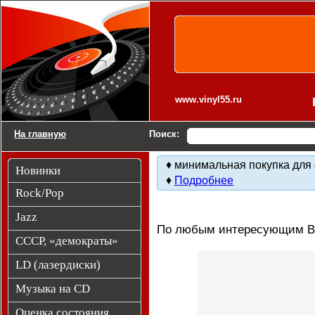
Виниловые пластинки. Контакты.
www.vinyl55.ru
На главную
Поиск:
♦ минимальная покупка для 
Новинки
♦
Подробнее
Rock/Pop
Jazz
По любым интересующим Ва
СССР, «демократы»
LD (лазердиски)
Музыка на CD
Оценка состояния